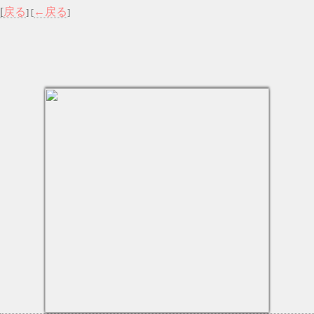
[
戻る
←戻る
] [
]