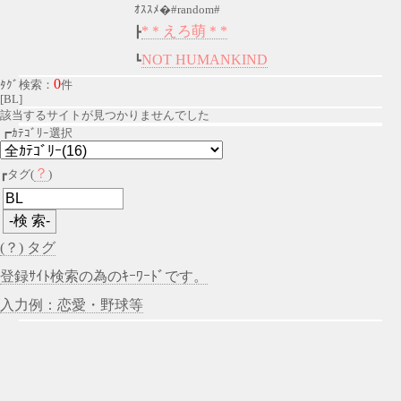
ｵｽｽﾒ�#random#
*＊えろ萌＊*
┣
NOT HUMANKIND
┗
0
ﾀｸﾞ検索：
件
[BL]
該当するサイトが見つかりませんでした
┏ｶﾃｺﾞﾘｰ選択
？
┏タグ(
)
(？) タグ
登録ｻｲﾄ検索の為のｷｰﾜｰﾄﾞです。
入力例：恋愛・野球等