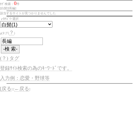
0
ﾀｸﾞ検索：
件
[白髭][長編]
該当するサイトが見つかりませんでした
┏ｶﾃｺﾞﾘｰ選択
？
┏タグ(
)
(？) タグ
登録ｻｲﾄ検索の為のｷｰﾜｰﾄﾞです。
入力例：恋愛・野球等
[
戻る
←戻る
] [
]