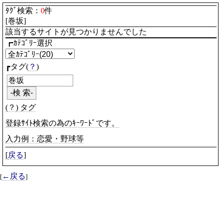
ﾀｸﾞ検索：
0
件
[巻坂]
該当するサイトが見つかりませんでした
┏ｶﾃｺﾞﾘｰ選択
┏タグ(
？
)
(？) タグ
登録ｻｲﾄ検索の為のｷｰﾜｰﾄﾞです。
入力例：恋愛・野球等
[
戻る
]
←戻る
[
]