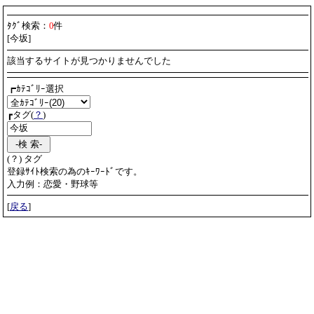
ﾀｸﾞ検索：
0
件
[今坂]
該当するサイトが見つかりませんでした
┏ｶﾃｺﾞﾘｰ選択
┏タグ(
？
)
(？) タグ
登録ｻｲﾄ検索の為のｷｰﾜｰﾄﾞです。
入力例：恋愛・野球等
[
戻る
]