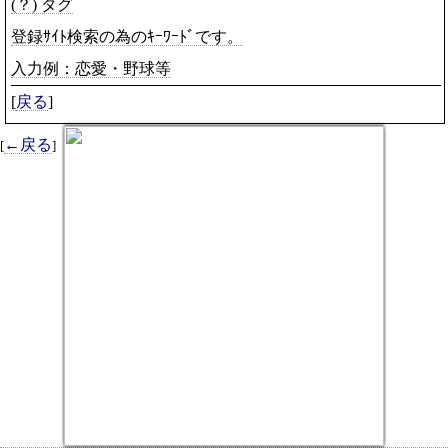
(？) タグ
登録ｻｲﾄ検索の為のｷｰﾜｰﾄﾞです。
入力例：恋愛・野球等
[
戻る
]
←戻る
[
]