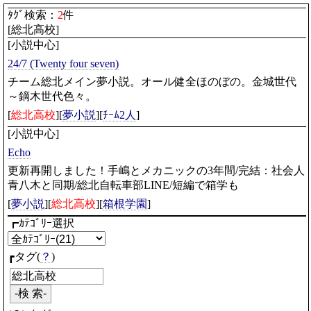
ﾀｸﾞ検索：
2
件
[総北高校]
[小説中心]
24/7 (Twenty four seven)
チーム総北メイン夢小説。オール健全ほのぼの。金城世代
～鏑木世代色々。
[
総北高校
][
夢小説
][
ﾁｰﾑ2人
]
[小説中心]
Echo
更新再開しました！手嶋とメカニックの3年間/完結：社会人
青八木と同期/総北自転車部LINE/短編で箱学も
[
夢小説
][
総北高校
][
箱根学園
]
┏ｶﾃｺﾞﾘｰ選択
┏タグ(
？
)