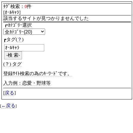
ﾀｸﾞ検索：
0
件
[ｵｰﾙｷｬﾗ]
該当するサイトが見つかりませんでした
┏ｶﾃｺﾞﾘｰ選択
┏タグ(
？
)
(？) タグ
登録ｻｲﾄ検索の為のｷｰﾜｰﾄﾞです。
入力例：恋愛・野球等
[
戻る
]
←戻る
[
]