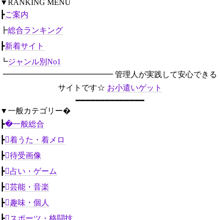
▼RANKING MENU
┣
ご案内
┣
総合ランキング
┣
新着サイト
┗
ジャンル別No1
━━━━━━━━━━━━━━ 管理人が実践して安心できる
サイトです☆
お小遣いゲット
━━━━━━━━━━━━━━
▼一般カテゴリー�
┣
�一般総合
┣
着うた・着メロ
┣
待受画像
┣
占い・ゲーム
┣
芸能・音楽
┣
趣味・個人
┣
スポーツ・格闘技