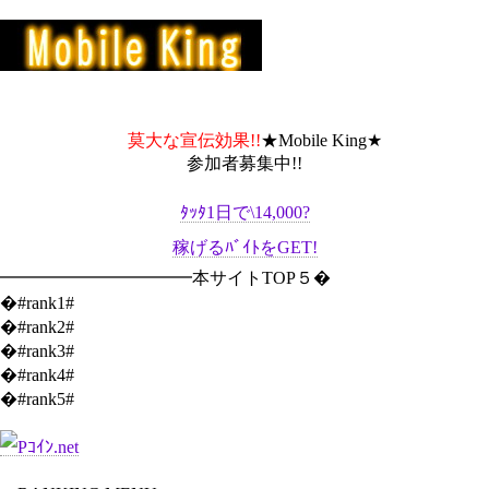
莫大な宣伝効果!!
★Mobile King★
参加者募集中!!
ﾀｯﾀ1日で\14,000?
稼げるﾊﾞｲﾄをGET!
━━━━━━━━━━━本サイトTOP５�
�#rank1#
�#rank2#
�#rank3#
�#rank4#
�#rank5#