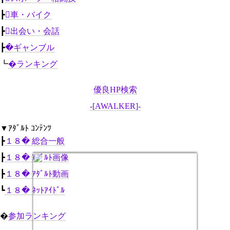
┣
車・バイク
┣
出会い・会話
┣
�ギャンブル
┗
�ランキング
優良HP検索
-[AWALKER]-
▼ｱﾀﾞﾙﾄ ｺﾝﾃﾝﾂ
┣
１８� 総合一般
┣
１８� ｱﾀﾞﾙﾄ画像
┣
１８� ｱﾀﾞﾙﾄ動画
┗
１８� ﾈｯﾄｱｲﾄﾞﾙ
�
参加ランキング