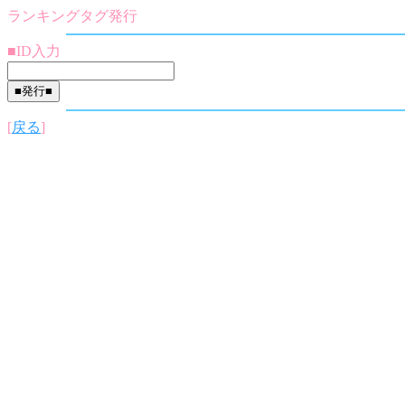
ランキングタグ発行
■ID入力
[
戻る
]