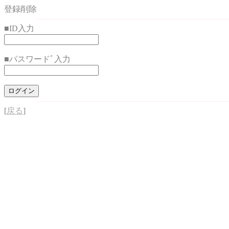
登録削除
■ID入力
■パスワードﾞ入力
[
戻る
]