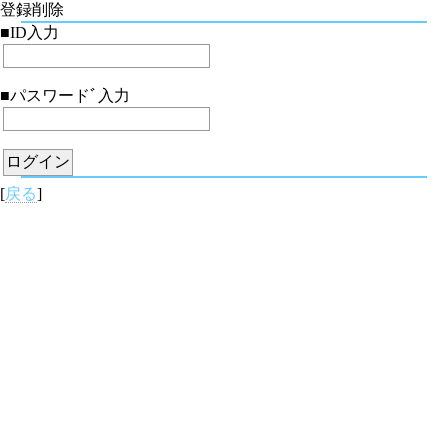
登録削除
■ID入力
■パスワードﾞ入力
[
戻る
]