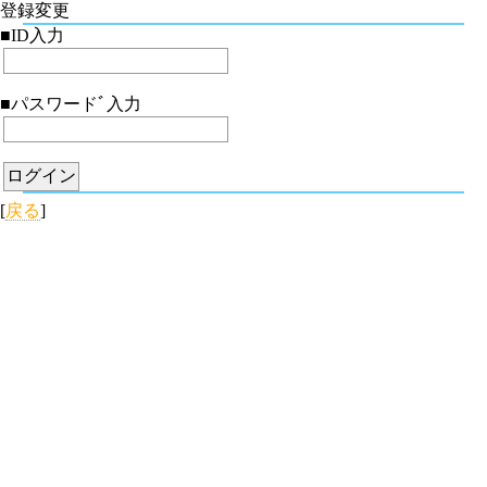
登録変更
■ID入力
■パスワードﾞ入力
[
戻る
]