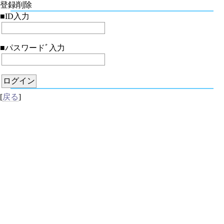
登録削除
■ID入力
■パスワードﾞ入力
[
戻る
]