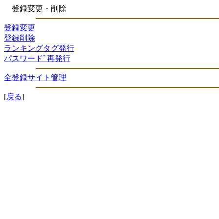
登録変更・削除
登録変更
登録削除
ランキングタグ発行
パスワードﾞ再発行
全登録サイト管理
[
戻る
]