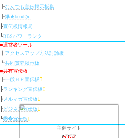
┣
なんでも宣伝掲示板集
┣
爆★boad◇r.
┣
宣伝板情報局
┗
BBSパワーランク
■運営者ツール
┣
アクセスアップ方法討論板
┗
共同質問掲示板
■共有宣伝板
┣
一般ＨＰ宣伝板

┣
ランキング宣伝板

┣
メルマガ宣伝板

┣
ビジネス宣伝板

┗
⑱�宣伝板

主催サイト