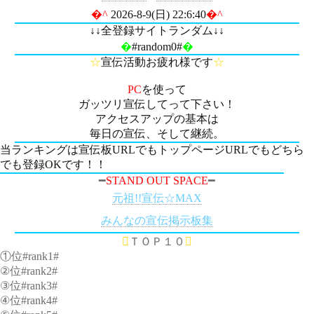
�^
2026-8-9(日) 22:6:40
�^
↓↓全登録サイトランダム↓↓
�
#random0#
�
☆
宣伝活動お疲れ様です
☆
PC
を使って
ガッツリ宣伝してって下さい！
アクセスアップの基本は
毎日の宣伝、そして継続。
当ランキングは宣伝板URLでもトップページURLでもどちら
でも登録OKです！！
━
STAND OUT SPACE
━
元祖!!宣伝☆MAX
みんなの宣伝掲示板集

ＴＯＰ１０

①位#rank1#
②位#rank2#
③位#rank3#
④位#rank4#