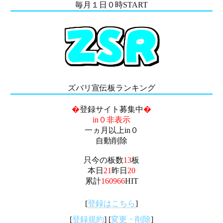
毎月１日０時START
ズバリ宣伝板ランキング
�
登録サイト募集中
�
in０非表示
一ヵ月以上in０
自動削除
只今の板数
13
板
本日
21
昨日
20
累計
160966
HIT
[
登録はこちら
]
[
登録規約
] [
変更・削除
]