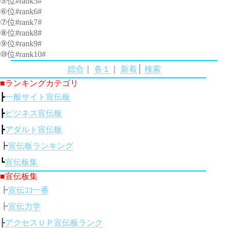
⑤位#rank5#
⑥位#rank6#
⑦位#rank7#
⑧位#rank8#
⑨位#rank9#
⑩位#rank10#
総合
｜
各１
｜
新着
│
検索
■ランキングカテゴリ
┣
一般サイト宣伝板
┣
ビジネス宣伝板
┣
アダルト宣伝板
┣
宣伝板ランキング
┗
宣伝板集
■宣伝板集
┣
宣伝ｺｺ一番
┣
宣伝力学
┣
アクセスＵＰ宣伝板ランク