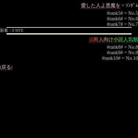
愛した人よ悪魔を
= ﾗﾝﾀﾞﾑ
#rank5# = No.5
#rank6# = No.6
#rank7# = No.7
新着：0 SITE
成
断
人
向
け
小
説
人
気
順
#rank8# = No.8
#rank9# = No.9
#rank10# = No.10
戻る
[
]