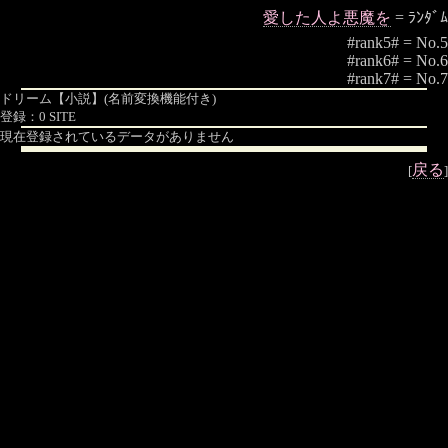
愛した人よ悪魔を
= ﾗﾝﾀﾞﾑ
#rank5# = No.5
#rank6# = No.6
#rank7# = No.7
ドリーム【小説】(名前変換機能付き)
登録：0 SITE
現在登録されているデータがありません
戻る
[
]